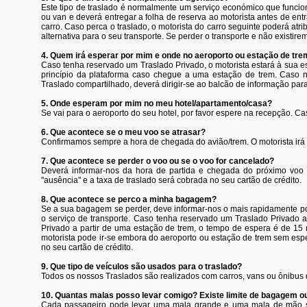
Este tipo de traslado é normalmente um serviço económico que funciona
ou van e deverá entregar a folha de reserva ao motorista antes de entr
carro. Caso perca o traslado, o motorista do carro seguinte poderá atr
alternativa para o seu transporte. Se perder o transporte e não existir
4. Quem irá esperar por mim e onde no aeroporto ou estação de tr
Caso tenha reservado um Traslado Privado, o motorista estará à sua
princípio da plataforma caso chegue a uma estação de trem. Caso n
Traslado compartilhado, deverá dirigir-se ao balcão de informação para
5. Onde esperam por mim no meu hotel/apartamento/casa?
Se vai para o aeroporto do seu hotel, por favor espere na recepção. Ca
6. Que acontece se o meu voo se atrasar?
Confirmamos sempre a hora de chegada do avião/trem. O motorista irá e
7. Que acontece se perder o voo ou se o voo for cancelado?
Deverá informar-nos da hora de partida e chegada do próximo voo 
"ausência" e a taxa de traslado será cobrada no seu cartão de crédito.
8. Que acontece se perco a minha bagagem?
Se a sua bagagem se perder, deve informar-nos o mais rapidamente pos
o serviço de transporte. Caso tenha reservado um Traslado Privado a
Privado a partir de uma estação de trem, o tempo de espera é de 15
motorista pode ir-se embora do aeroporto ou estação de trem sem espe
no seu cartão de crédito.
9. Que tipo de veículos são usados para o traslado?
Todos os nossos Traslados são realizados com carros, vans ou ônibus 
10. Quantas malas posso levar comigo? Existe limite de bagagem o
Cada passageiro pode levar uma mala grande e uma mala de mão s