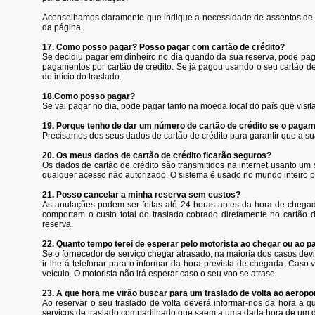
Aconselhamos claramente que indique a necessidade de assentos de cr
da página.
17. Como posso pagar? Posso pagar com cartão de crédito?
Se decidiu pagar em dinheiro no dia quando da sua reserva, pode pag
pagamentos por cartão de crédito. Se já pagou usando o seu cartão de c
do início do traslado.
18.Como posso pagar?
Se vai pagar no dia, pode pagar tanto na moeda local do país que vis
19. Porque tenho de dar um número de cartão de crédito se o pagamen
Precisamos dos seus dados de cartão de crédito para garantir que a s
20. Os meus dados de cartão de crédito ficarão seguros?
Os dados de cartão de crédito são transmitidos na internet usanto um
qualquer acesso não autorizado. O sistema é usado no mundo inteiro por 
21. Posso cancelar a minha reserva sem custos?
As anulações podem ser feitas até 24 horas antes da hora de chegad
comportam o custo total do traslado cobrado diretamente no cartão 
reserva.
22. Quanto tempo terei de esperar pelo motorista ao chegar ou ao pa
Se o fornecedor de serviço chegar atrasado, na maioria dos casos devid
ir-lhe-á telefonar para o informar da hora prevista de chegada. Caso
veículo. O motorista não irá esperar caso o seu voo se atrase.
23. A que hora me virão buscar para um traslado de volta ao aerop
Ao reservar o seu traslado de volta deverá informar-nos da hora a qu
serviços de traslado compartilhado que saem a uma dada hora de um d