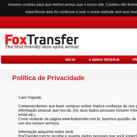
Usamos cookies para que melhor possa usar o nosso site. Cookies são fichei
experiência web.Ao continuar a usar o nosso website sem que mu
INÍCIO
A MINHA RESERVA
P
Política de Privacidade
Caro Viajante,
Compreendemos que fazer compras online implica confiança da sua par
informação pessoal que nos dá. (Os seus dados pessoais incluem info
email etc.)
Como visitante da página www.foxtransfer.com.br, fazemos questão de 
uso dos nossos serviços.
Informação adquirida sobre você:
FoxTransfer.com.br recolhe e guarda dados pessoais que você específi