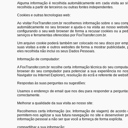
Alguma informação é recolhida automáticamente em cada visita ao si
recolhida a partir de terceiros ou outras fontes independentes.
Cookies e outras tecnologias web:
Ao visitar FoxTransfer.com.br recolhemos informação sobre o seu comp
automáticamente no seu browser e ajuda-o na visita ao nosso website
configurando o seu web browser de forma a recusar cookies ou a pedi
serviços e ferramentas oferecidas por FoxTransfer.com.br.
Um arquivo cookie poderá também ser colocado no seu disco por empre
suas visitas a este e outros websites de forma a mostrar publicidade
eles recolhida não inclui os seus Dados Pessoais.
Informação de computador:
A FoxTransfer.com.br recolhe certa informação técnica do seu computa
browser do seu computador para potenciar a sua experiência no noss
Navigator ou Internet Explorer), resolução do ecrã e referente de websit
Respostas às suas perguntas ou sugestões:
Usamos o endereço de email que nos deu para responder a perguntas, 
correctamente.
Melhorar a qualidade da sua visita ao nosso site:
Recolhemos certa informação (ex. Informação de viagem) de acordo c
permitem-nos agilizar a sua futura navegação no site e desenvolver
informação pessoal a não ser que você a forneça de forma explícita.
compartilhar a sua informação: