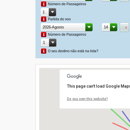
Número de Passageiros
Partida do voo
Número de Passageiros
O seu destino não está na lista?
This page can't load Google Maps
Do you own this website?