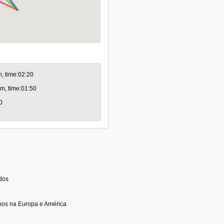
m, time:02:20
km, time:01:50
0
idos
nos na Europa e América