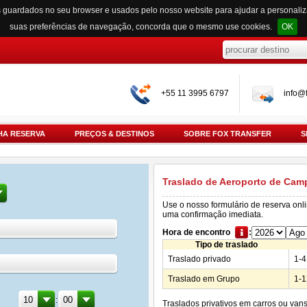
s guardados no seu browser e usados pelo nosso website para ajudar a personali
suas preferências de navegação, concorda que o mesmo use cookies.
OK
+55 11 3995 6797
info@f
HA RESERVA
PREÇOS & DESTINOS
SOBRE FOX TRANSFER
S
Traslado de Aeroporto de Camp
Use o nosso formulário de reserva onl
uma confirmação imediata.
Hora de encontro
:
Tipo de traslado
Traslado privado
1-4
Traslado em Grupo
1-1
:
Traslados privativos em carros ou van