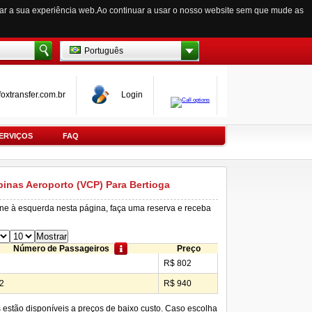
zar a sua experiência web.Ao continuar a usar o nosso website sem que mude as
Português
oxtransfer.com.br
Login
ERVIÇOS
FAQ
inas Aeroporto (VCP) Para Bertioga
ine à esquerda nesta página, faça uma reserva e receba
Número de Passageiros
Preço
R$ 802
2
R$ 940
s estão disponíveis a preços de baixo custo. Caso escolha