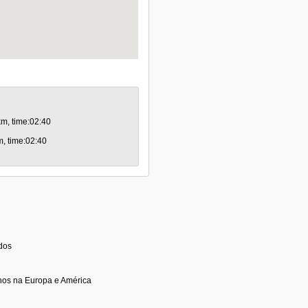
km, time:02:40
m, time:02:40
idos
nos na Europa e América