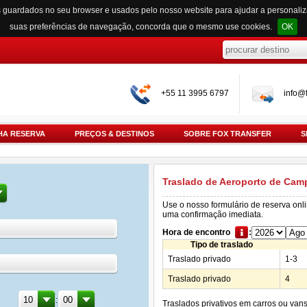
s guardados no seu browser e usados pelo nosso website para ajudar a personali
suas preferências de navegação, concorda que o mesmo use cookies.
OK
+55 11 3995 6797
info@f
HA RESERVA
PREÇOS & DESTINOS
SOBRE FOX TRANSFER
S
Traslado de Aeroporto de Cam
Use o nosso formulário de reserva onl
uma confirmação imediata.
Hora de encontro
:
Tipo de traslado
Traslado privado
1-3
Traslado privado
4
:
Traslados privativos em carros ou van