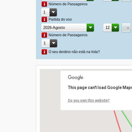
Número de Passageiros
Partida do voo
Número de Passageiros
O seu destino não está na lista?
This page can't load Google Maps
Do you own this website?