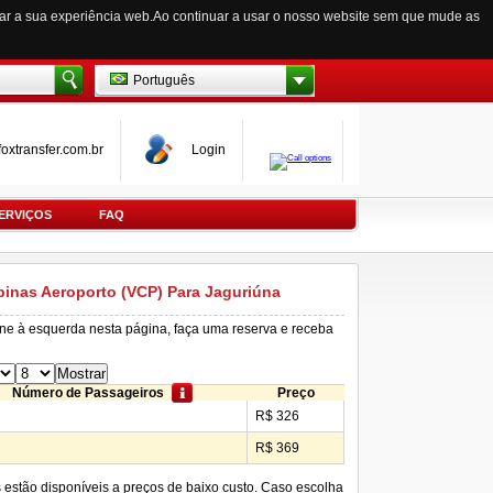
zar a sua experiência web.Ao continuar a usar o nosso website sem que mude as
Português
oxtransfer.com.br
Login
ERVIÇOS
FAQ
pinas Aeroporto (VCP) Para Jaguriúna
ine à esquerda nesta página, faça uma reserva e receba
Número de Passageiros
Preço
R$ 326
R$ 369
s estão disponíveis a preços de baixo custo. Caso escolha