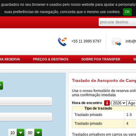
s guardados no seu browser e usados pelo nosso website para ajudar a personali
suas preferências de navegação, concorda que o mesmo use cookies.
OK
+55 11 3995 6797
info@f
HA RESERVA
PREÇOS & DESTINOS
SOBRE FOX TRANSFER
S
Traslado de Aeroporto de Camp
Use o nosso formulário de reserva onl
uma confirmação imediata.
Hora de encontro
:
Tipo de traslado
Traslado privado
1-3
Traslado privado
4
:
Traslados privativos em carros ou van