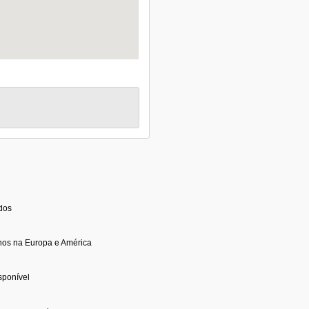
idos
nos na Europa e América
sponível