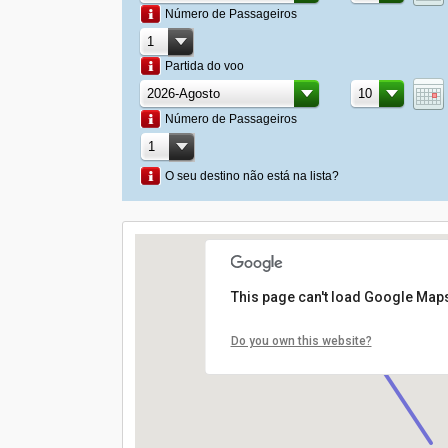
Número de Passageiros
Partida do voo
Número de Passageiros
O seu destino não está na lista?
This page can't load Google Maps
Do you own this website?