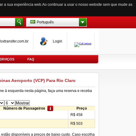
zar a sua experiência web.Ao continuar a usar o nosso website sem que mude as
Português
oxtransfer.com.br
Login
ERVIÇOS
FAQ
inas Aeroporto (VCP) Para Rio Claro
ine à esquerda nesta página, faça uma reserva e receba
Número de Passageiros
Preço
R$ 458
R$ 503
s estão disponíveis a preços de baixo custo. Caso escolha