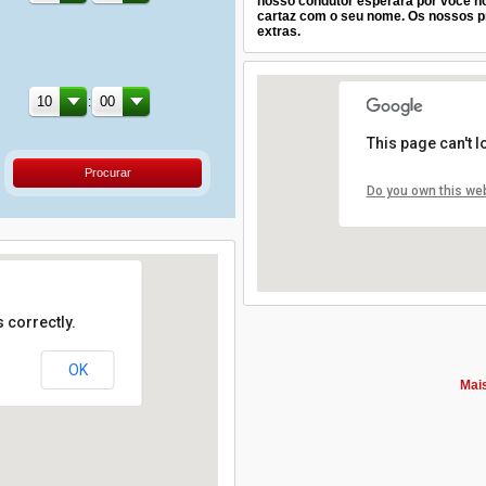
nosso condutor esperará por você no
cartaz com o seu nome. Os nossos pr
extras.
:
This page can't 
Procurar
Do you own this we
 correctly.
OK
Mais