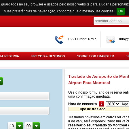
s guardados no seu browser e usados pelo nosso website para ajudar a personali
suas preferências de navegação, concorda que o mesmo use cookies.
OK
+55 11 3995 6797
info@f
HA RESERVA
PREÇOS & DESTINOS
SOBRE FOX TRANSFER
S
Traslado de Aeroporto de Mont
Airport Para Montreal
Use o nosso formulário de reserva onl
uma confirmação imediata.
Hora de encontro
:
Tipo de traslado
Traslados privativos em carros ou van
ir de van, será disponibilizado um veí
reservar o seu traslado do Montreal 
: