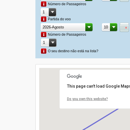
Número de Passageiros
Partida do voo
Número de Passageiros
O seu destino não está na lista?
This page can't load Google Maps
Do you own this website?