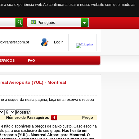
zar a sua experiência web.Ao continuar a usar o nosso website sem que mude as
Português
oxtransfer.com.br
Login
ERVIÇOS
FAQ
real Aeroporto (YUL) - Montreal
ine à esquerda nesta página, faça uma reserva e receba
Número de Passageiros
Preço
s estão disponíveis a preços de baixo custo. Caso escolha
culo para uso exclusivo do seu grupo.
Não hesite em
Aeroporto (YUL) - Montreal Airport para Montreal. O