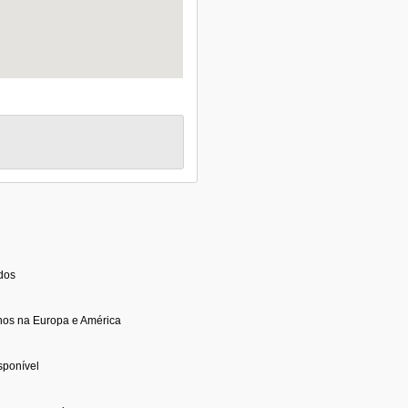
idos
nos na Europa e América
sponível