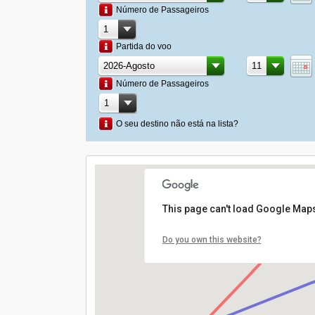
Número de Passageiros
Partida do voo
Número de Passageiros
O seu destino não está na lista?
This page can't load Google Maps
Do you own this website?