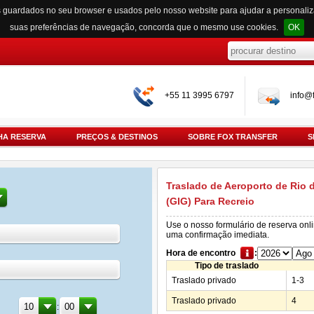
s guardados no seu browser e usados pelo nosso website para ajudar a personali
suas preferências de navegação, concorda que o mesmo use cookies.
OK
+55 11 3995 6797
info@f
HA RESERVA
PREÇOS & DESTINOS
SOBRE FOX TRANSFER
S
Traslado de Aeroporto de Rio 
(GIG) Para Recreio
Use o nosso formulário de reserva onl
uma confirmação imediata.
Hora de encontro
:
Tipo de traslado
Traslado privado
1-3
Traslado privado
4
: