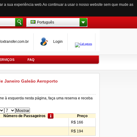
zar a sua experiência web.Ao continuar a usar o nosso website sem que mude as
Português
oxtransfer.com.br
Login
ERVIÇOS
FAQ
de Janeiro Galeão Aeroporto
ine à esquerda nesta página, faça uma reserva e receba
Número de Passageiros
Preço
R$ 166
R$ 194