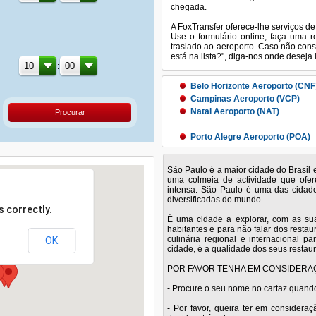
chegada.
A FoxTransfer oferece-lhe serviços de 
Use o formulário online, faça uma 
traslado ao aeroporto. Caso não cons
está na lista?", diga-nos onde deseja
:
Belo Horizonte Aeroporto (CNF
Campinas Aeroporto (VCP)
Natal Aeroporto (NAT)
Procurar
Porto Alegre Aeroporto (POA)
Rio de Janeiro Galeão Aeroport
São Paulo é a maior cidade do Brasil 
Salvador Aeroporto (SSA)
uma colmeia de actividade que ofere
intensa. São Paulo é uma das cidad
diversificadas do mundo.
São Paulo Guarulhos Aeroport
 correctly.
É uma cidade a explorar, com as sua
habitantes e para não falar dos resta
culinária regional e internacional p
OK
cidade, é a qualidade dos seus restaur
POR FAVOR TENHA EM CONSIDERA
- Procure o seu nome no cartaz quand
- Por favor, queira ter em consider