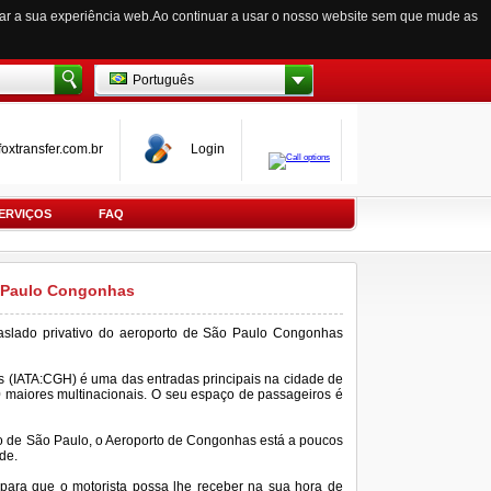
zar a sua experiência web.Ao continuar a usar o nosso website sem que mude as
Português
oxtransfer.com.br
Login
ERVIÇOS
FAQ
o Paulo Congonhas
traslado privativo do aeroporto de São Paulo Congonhas
 (IATA:CGH) é uma das entradas principais na cidade de
 maiores multinacionais. O seu espaço de passageiros é
ro de São Paulo, o Aeroporto de Congonhas está a poucos
de.
ara que o motorista possa lhe receber na sua hora de