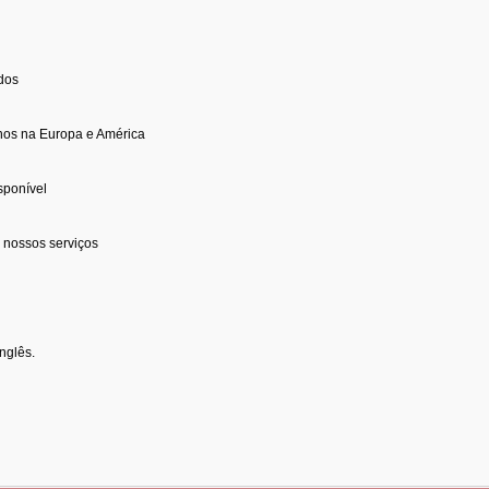
idos
nos na Europa e América
sponível
 nossos serviços
nglês.