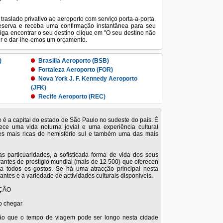
traslado privativo ao aeroporto com serviço porta-a-porta.
reserva e receba uma confirmação instantânea para seu
iga encontrar o seu destino clique em "O seu destino não
 ir e dar-lhe-emos um orçamento.
)
Brasilia Aeroporto (BSB)
Fortaleza Aeroporto (FOR)
Nova York J. F. Kennedy Aeroporto
(JFK)
Recife Aeroporto (REC)
o (GIG)
Rio de Janeiro Santos Dumont
Aeroporto (SDU)
e é a capital do estado de São Paulo no sudeste do país. É
Sao Paulo Congonhas Aeroporto
ce uma vida noturna jovial e uma experiência cultural
(CGH)
es mais ricas do hemisfério sul e também uma das mais
o (GRU)
Vitória Aeroporto (VIX)
s particuaridades, a sofisticada forma de vida dos seus
urantes de prestígio mundial (mais de 12 500) que oferecen
ara todos os gostos. Se há uma atracção principal nesta
antes e a variedade de actividades culturais disponíveis.
ÇÃO
o chegar
ação que o tempo de viagem pode ser longo nesta cidade