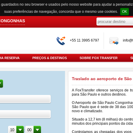
s guardados no seu browser e usados pelo nosso website para ajudar a personali
suas preferências de navegação, concorda que o mesmo use cookies.
OK
 CONGONHAS
+55 11 3995 6797
info@f
HA RESERVA
PREÇOS & DESTINOS
SOBRE FOX TRANSFER
S
Traslado ao aeroporto de Sã
A FoxTransfer oferece serviços de 
para São Paulo e outros destinos.
O Aeroporto de São Paulo Congonhas
São Paulo que é sede de 38 das 100
novo e climatizado.
Situado a 12,7 km (8 milhas) do cent
minutos dos principais pontos da cida
:
Controlamos as chegadas dos voos p