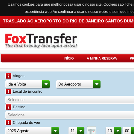
Usamos cookies para que melhor possa usar o nosso site. Cookies são fichei
experiência web.Ao continuar a usar o nosso website sem que mu
TRASLADO AO AEROPORTO DO RIO DE JANEIRO SANTOS DU
INÍCIO
A MINHA RESERVA
P
Viagem
Local de Encontro
Destino
Chegada do voo
: