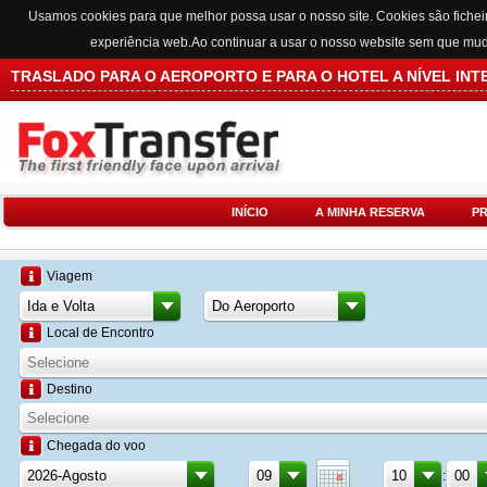
Usamos cookies para que melhor possa usar o nosso site. Cookies são fichei
experiência web.Ao continuar a usar o nosso website sem que mu
TRASLADO PARA O AEROPORTO E PARA O HOTEL A NÍVEL IN
INÍCIO
A MINHA RESERVA
P
Viagem
Local de Encontro
Destino
Chegada do voo
: